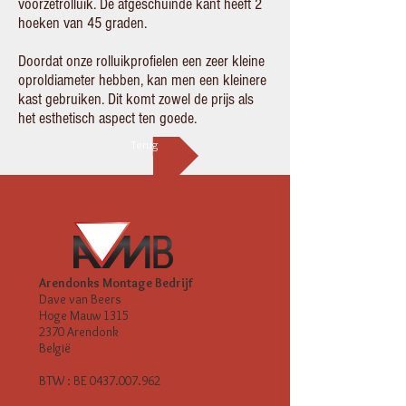
voorzetrolluik. De afgeschuinde kant heeft 2
hoeken van 45 graden.
Doordat onze rolluikprofielen een zeer kleine
oproldiameter hebben, kan men een kleinere
kast gebruiken. Dit komt zowel de prijs als
het esthetisch aspect ten goede.
Terug
Arendonks Montage Bedrijf
Dave van Beers
Hoge Mauw 1315
2370 Arendonk
België
BTW : BE
0437.007.962