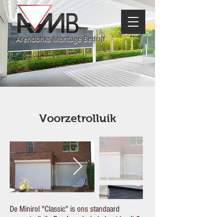
Arendonks Montage Bedrijf
Voorzetrolluik
De Minirol "Classic" is ons standaard