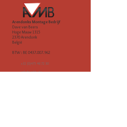
Arendonks Montage Bedrijf
Dave van Beers
Hoge Mauw 1315
2370 Arendonk
België
BTW : BE
0437.007.962
+32 (0)475 48 72 30
info@ambbv.be
Welkom bij ons vakmanschap!