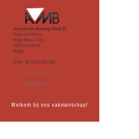
Arendonks Montage Bedrijf
Dave van Beers
Hoge Mauw 1315
2370 Arendonk
België
BTW : BE
0437.007.962
+32 (0)475 48 72 30
info@ambbv.be
Welkom bij ons vakmanschap!